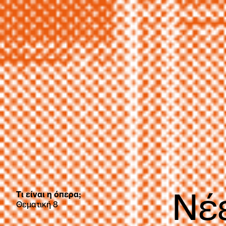
Νέ
Tι είναι η όπερα;
Θεματική 8